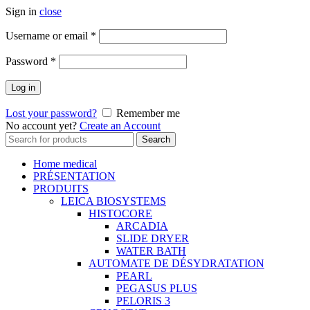
Sign in
close
Username or email
*
Password
*
Log in
Lost your password?
Remember me
No account yet?
Create an Account
Search
Search
for:
Home medical
PRÉSENTATION
PRODUITS
LEICA BIOSYSTEMS
HISTOCORE
ARCADIA
SLIDE DRYER
WATER BATH
AUTOMATE DE DÉSYDRATATION
PEARL
PEGASUS PLUS
PELORIS 3