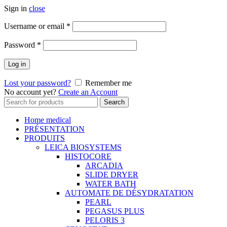
Sign in
close
Username or email
*
Password
*
Log in
Lost your password?
Remember me
No account yet?
Create an Account
Search
Search
for:
Home medical
PRÉSENTATION
PRODUITS
LEICA BIOSYSTEMS
HISTOCORE
ARCADIA
SLIDE DRYER
WATER BATH
AUTOMATE DE DÉSYDRATATION
PEARL
PEGASUS PLUS
PELORIS 3