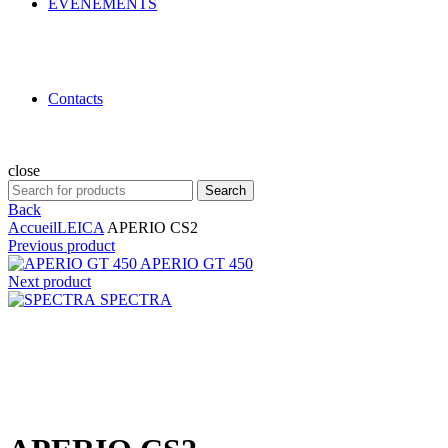
ÉVÉNEMENTS
Contacts
close
Search
Search
for:
Back
Accueil
LEICA
APERIO CS2
Previous product
APERIO GT 450
Next product
SPECTRA
Click to enlarge