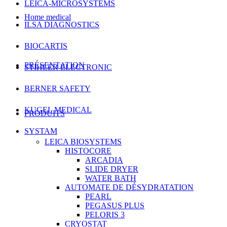
LEICA-MICROSYSTEMS
Home medical
ILSA DIAGNOSTICS
BIOCARTIS
PRÉSENTATION
STIHLER ELECTRONIC
BERNER SAFETY
KUGEL MEDICAL
PRODUITS
SYSTAM
LEICA BIOSYSTEMS
HISTOCORE
ARCADIA
SLIDE DRYER
WATER BATH
AUTOMATE DE DÉSYDRATATION
PEARL
PEGASUS PLUS
PELORIS 3
CRYOSTAT