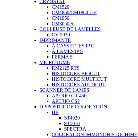
CRYOSTAT
CM1520
CM1860/CM1860 UV
CM1950
CM3050 S
COLLEUSE DE LAMELLES
CV 5030
IMPRIMANTE
À CASSETTES IP C
À LAMES IP S
PERMA S
MICROTOME
RM2125 RTS
HISTOCORE BIOCUT
HISTOCORE MULTICUT
HISTOCORE AUTOCUT
SCANNER DE LAMES
APERIO GT 450
APERIO CS2
DISPOSITIF DE COLORATION
HE
ST4020
ST5010
SPECTRA
COLORATION IMMUNOHISTOCHIME