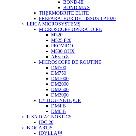
BOND-III
BOND MAX
THERMOBRITE ELITE
PRÉPARATEUR DE TISSUS TP1020
LEICA MICROSYSTEMS
MICROSCOPE OPÉRATOIRE
M320
M525 F20
PROVIDO
M530 OHX
ARveo 8
MICROSCOPE DE ROUTINE
DM500
DM750
DM1000
DM2000
DM2500
DM3000
CYTOGÉNÉTIQUE
DM4 B
DM6 B
ILSA DIAGNOSTICS
IDC 20
BIOCARTIS
IDYLLA™