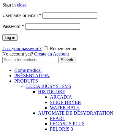
Sign in
close
Username or email
*
Password
*
Log in
Lost your password?
Remember me
No account yet?
Create an Account
Search
Search
for:
Home medical
PRÉSENTATION
PRODUITS
LEICA BIOSYSTEMS
HISTOCORE
ARCADIA
SLIDE DRYER
WATER BATH
AUTOMATE DE DÉSYDRATATION
PEARL
PEGASUS PLUS
PELORIS 3