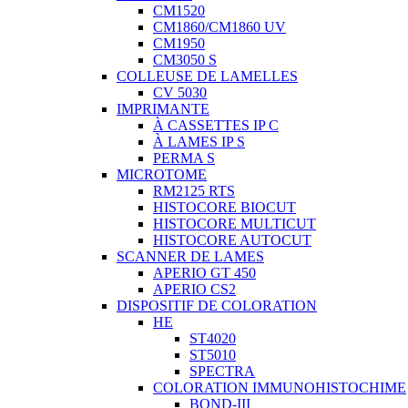
CM1520
CM1860/CM1860 UV
CM1950
CM3050 S
COLLEUSE DE LAMELLES
CV 5030
IMPRIMANTE
À CASSETTES IP C
À LAMES IP S
PERMA S
MICROTOME
RM2125 RTS
HISTOCORE BIOCUT
HISTOCORE MULTICUT
HISTOCORE AUTOCUT
SCANNER DE LAMES
APERIO GT 450
APERIO CS2
DISPOSITIF DE COLORATION
HE
ST4020
ST5010
SPECTRA
COLORATION IMMUNOHISTOCHIME
BOND-III