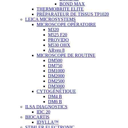
BOND MAX
THERMOBRITE ELITE
PRÉPARATEUR DE TISSUS TP1020
LEICA MICROSYSTEMS
MICROSCOPE OPÉRATOIRE
M320
M525 F20
PROVIDO
M530 OHX
ARveo 8
MICROSCOPE DE ROUTINE
DM500
DM750
DM1000
DM2000
DM2500
DM3000
CYTOGÉNÉTIQUE
DM4 B
DM6 B
ILSA DIAGNOSTICS
IDC 20
BIOCARTIS
IDYLLA™
STIHLER ELECTRONIC