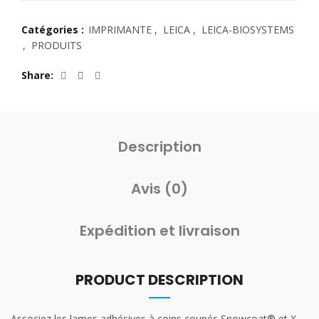
Catégories :
IMPRIMANTE
,
LEICA
,
LEICA-BIOSYSTEMS
,
PRODUITS
Share
Description
Avis (0)
Expédition et livraison
PRODUCT DESCRIPTION
Associez les lames adhésives à coins coupés Snowcoat® et X-