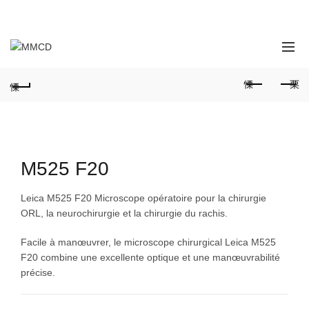
:
028 349 482 / 028 349 491 / 028 349 498
M525 F20
Leica M525 F20
Microscope opératoire pour la chirurgie
ORL, la neurochirurgie et la chirurgie du rachis.
Facile à manœuvrer, le microscope chirurgical Leica M525
F20 combine une excellente optique et une manœuvrabilité
précise.