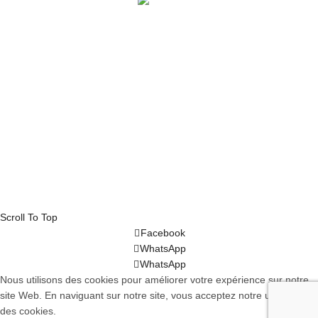
Facebook
Email
WhatsApp
WhatsApp
© 2023 MMCD - MATÉRIEL MÉDICO-CHIRURGICAL ET
D’URGENCE. All rights reserved
Scroll To Top
Facebook
WhatsApp
WhatsApp
Nous utilisons des cookies pour améliorer votre expérience sur notre
site Web. En naviguant sur notre site, vous acceptez notre utilisation
des cookies.