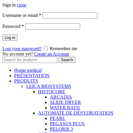
Sign in
close
Username or email
*
Password
*
Log in
Lost your password?
Remember me
No account yet?
Create an Account
Search
Search
for:
Home medical
PRÉSENTATION
PRODUITS
LEICA BIOSYSTEMS
HISTOCORE
ARCADIA
SLIDE DRYER
WATER BATH
AUTOMATE DE DÉSYDRATATION
PEARL
PEGASUS PLUS
PELORIS 3