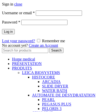
Sign in
close
Username or email
*
Password
*
Log in
Lost your password?
Remember me
No account yet?
Create an Account
Search
Search
for:
Home medical
PRÉSENTATION
PRODUITS
LEICA BIOSYSTEMS
HISTOCORE
ARCADIA
SLIDE DRYER
WATER BATH
AUTOMATE DE DÉSYDRATATION
PEARL
PEGASUS PLUS
PELORIS 3